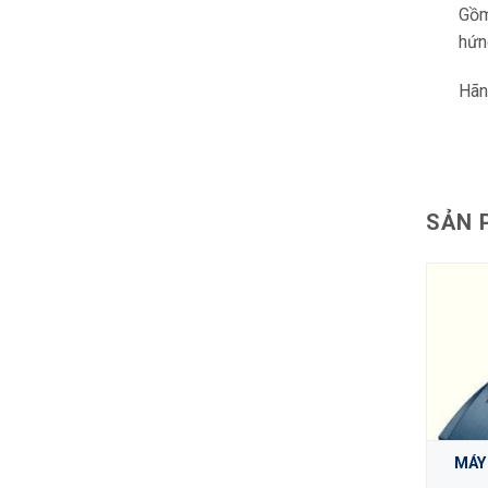
Gồm
hứn
Hãn
SẢN 
ĐA CHỈ
MÁY
MÁY LẮC 3005 GFL
AQUALYTIC