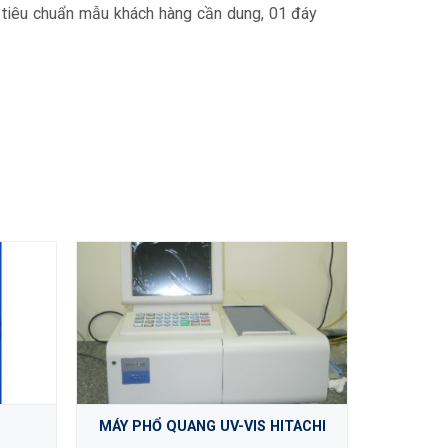
o tiêu chuẩn mẫu khách hàng cần dung, 01 đáy
MÁY P
MÁY PHỔ QUANG UV-VIS HITACHI
T