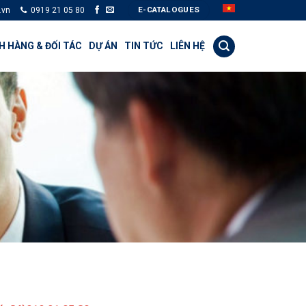
E-CATALOGUES
.vn
0919 21 05 80
 HÀNG & ĐỐI TÁC
DỰ ÁN
TIN TỨC
LIÊN HỆ