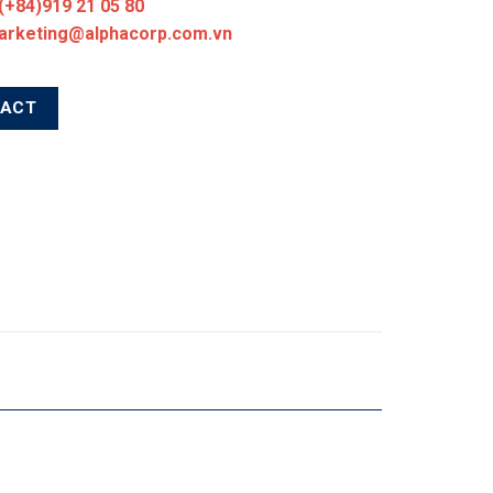
 (+84)919 21 05 80
marketing@alphacorp.com.vn
TACT