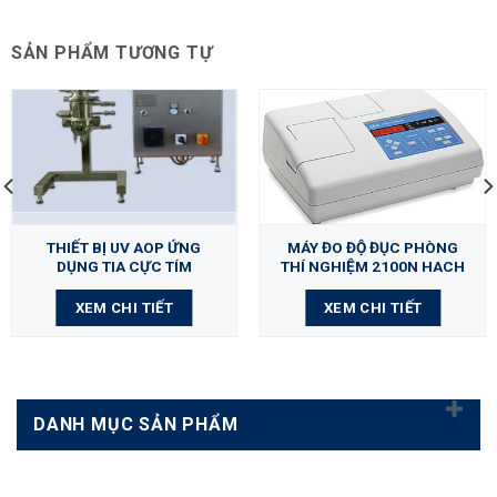
SẢN PHẨM TƯƠNG TỰ
THIẾT BỊ UV AOP ỨNG
MÁY ĐO ĐỘ ĐỤC PHÒNG
DỤNG TIA CỰC TÍM
THÍ NGHIỆM 2100N HACH
XEM CHI TIẾT
XEM CHI TIẾT
DANH MỤC SẢN PHẨM