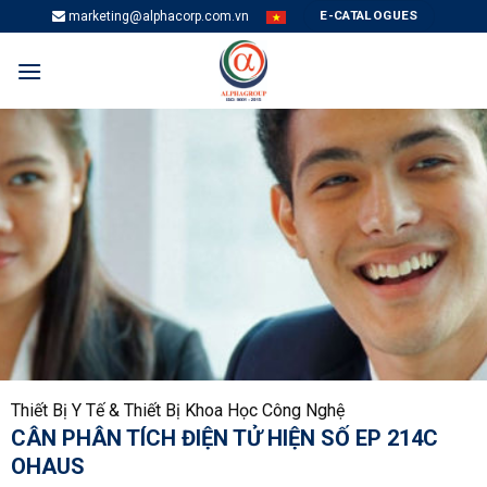
Skip
E-CATALOGUES
marketing@alphacorp.com.vn
to
content
Thiết Bị Y Tế & Thiết Bị Khoa Học Công Nghệ
CÂN PHÂN TÍCH ĐIỆN TỬ HIỆN SỐ EP 214C
OHAUS