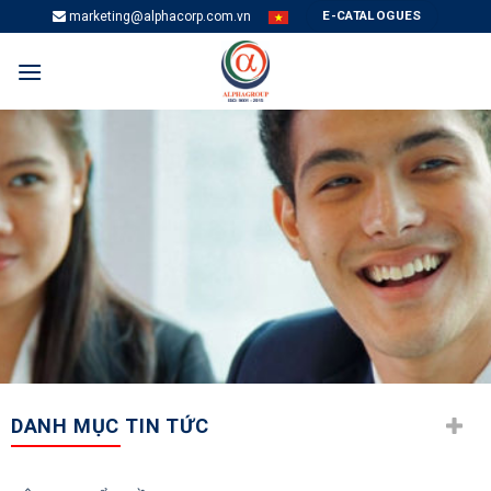
Skip
E-CATALOGUES
marketing@alphacorp.com.vn
to
content
DANH MỤC TIN TỨC