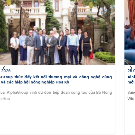
26.06.2026
AlphaGroup và API Schmidt củng cố quan hệ hợp tác, hướng tới
mở rộng thị trường thiết bị trao đổi nhiệt tại Việt Nam
Sáng ngày 25/5/2026, AlphaGroup đã đón tiếp ông Philippe
Widemann – tân Giám đốc Điều ...