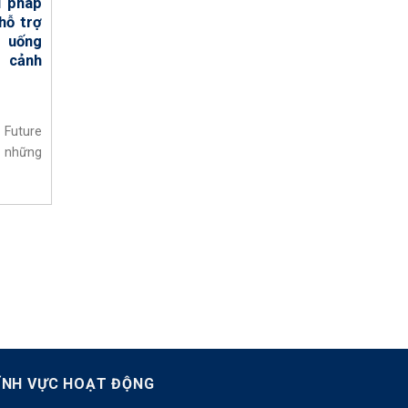
i pháp
...
hỗ trợ
 uống
i cảnh
 Future
 những
ĨNH VỰC HOẠT ĐỘNG