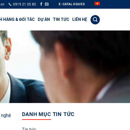
E-CATALOGUES
.vn
0919 21 05 80
 HÀNG & ĐỐI TÁC
DỰ ÁN
TIN TỨC
LIÊN HỆ
DANH MỤC TIN TỨC
 nghệ
Tin tức