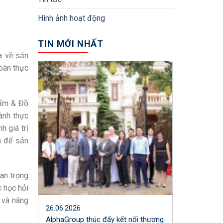
Hình ảnh hoạt động
TIN MỚI NHẤT
a về sản
oàn thực
hẩm & Đồ
ành thực
h giá trị
a để sản
uan trọng
c học hỏi
 và nâng
26.06.2026
AlphaGroup thúc đẩy kết nối thương