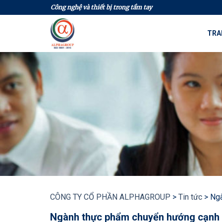
Skip
Công nghệ và thiết bị trong tầm tay
to
content
TRA
CÔNG TY CỔ PHẦN ALPHAGROUP
>
Tin tức
>
Ngà
Ngành thực phẩm chuyển hướng cạnh t