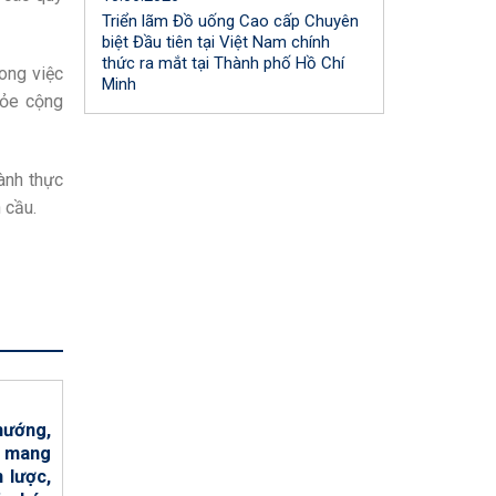
Triển lãm Đồ uống Cao cấp Chuyên
biệt Đầu tiên tại Việt Nam chính
thức ra mắt tại Thành phố Hồ Chí
ong việc
Minh
hỏe cộng
ành thực
 cầu.
11.06.2026
hướng,
Động lực tăng trưởng cốt lõi
 mang
cho các doanh nghiệp F&B
 lược,
11/06/2026