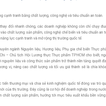
cạnh tranh bằng chất lượng, công nghệ và tiêu chuẩn an toàn.
 thay đổi nhanh chóng, các doanh nghiệp không còn chỉ chạy đu
 vào chất lượng sản phẩm, công nghệ chế biến và tiêu chuẩn an t
năng lực cạnh tranh và mở rộng thị trường quốc tế.
Chuyên ngành Nguyên liệu, Hương liệu, Phụ gia chế biến Thực p
 Chi – Chủ tịch Hội Lương thực Thực phẩm TPHCM cho biết, ng
 nguyên liệu và công thức sản phẩm trở thành nền tảng quyết địn
ương vị, nâng cao chất lượng và tối ưu giá thành sẽ là chìa khó
c tiến thương mại và chia sẻ kinh nghiệm quốc tế đóng vai trò q
mới của thị trường. Đây cũng là cơ hội để doanh nghiệp trong nướ
iện chất lượng sản phẩm, hướng tới mục tiêu xuất khẩu bền vững