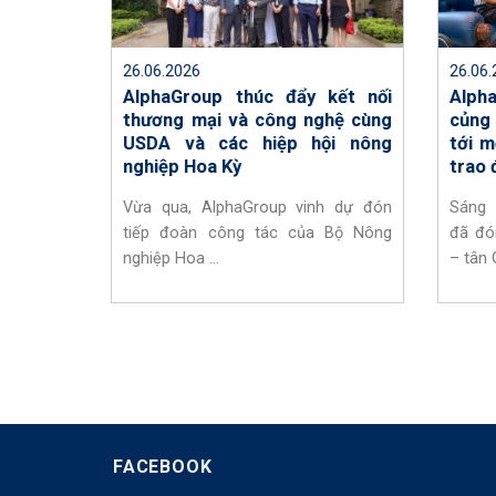
uyên chia
 cho ...
26.06.2026
26.06.
AlphaGroup thúc đẩy kết nối
Alph
thương mại và công nghệ cùng
củng 
USDA và các hiệp hội nông
tới m
nghiệp Hoa Kỳ
trao 
Vừa qua, AlphaGroup vinh dự đón
Sáng 
tiếp đoàn công tác của Bộ Nông
đã đó
nghiệp Hoa ...
– tân 
FACEBOOK