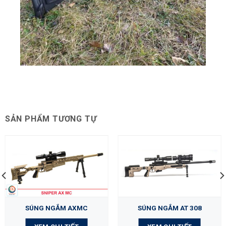
SẢN PHẨM TƯƠNG TỰ
SÚNG NGẮM AXMC
SÚNG NGẮM AT 308