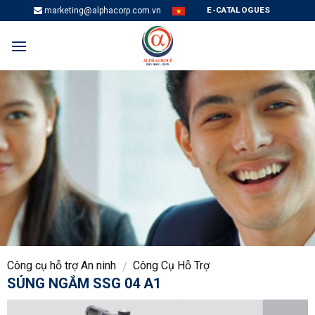
Skip
E-CATALOGUES
marketing@alphacorp.com.vn
to
content
Công cụ hỗ trợ An ninh
Công Cụ Hỗ Trợ
/
SÚNG NGẮM SSG 04 A1