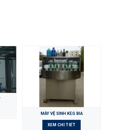
T
DÂY CHU
MÁY VỆ SINH KEG BIA
XEM CHI TIẾT