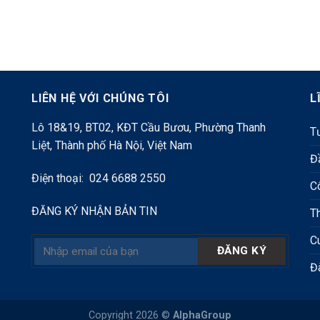
LIÊN HỆ VỚI CHÚNG TÔI
L
Lô 18&19, BT02, KĐT Cầu Bươu, Phường Thanh
Tư
Liệt, Thành phố Hà Nội, Việt Nam
Đ
Điện thoại: 024 6688 2550
C
ĐĂNG KÝ NHẬN BẢN TIN
T
C
Đ
Copyright 2026 ©
AlphaGroup