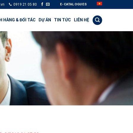
E-CATALOGUES
.vn
0919 21 05 80
 HÀNG & ĐỐI TÁC
DỰ ÁN
TIN TỨC
LIÊN HỆ