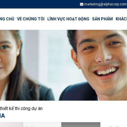
marketing@alphacorp.com
NG CHỦ
VỀ CHÚNG TÔI
LĨNH VỰC HOẠT ĐỘNG
SẢN PHẨM
KHÁCH
thiết kế thi công dự án
IA