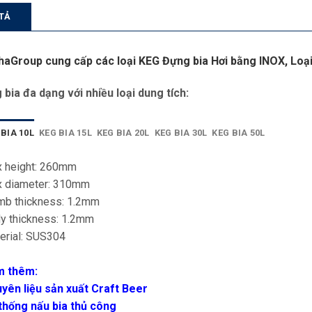
TẢ
haGroup cung cấp các loại KEG Đựng bia Hơi bằng INOX,
Loạ
 bia đa dạng với nhiều loại dung tích:
 BIA 10L
KEG BIA 15L
KEG BIA 20L
KEG BIA 30L
KEG BIA 50L
 height: 260mm
 diameter: 310mm
mb thickness: 1.2mm
y thickness: 1.2mm
erial: SUS304
m thêm:
yên liệu sản xuất Craft Beer
thống nấu bia thủ công