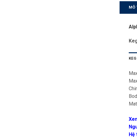
MÔ 
Alp
Keg
KEG
Max
Max
Chi
Bod
Mat
Xe
Ngu
Hệ 