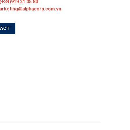
 (+84)919 21 05 80
marketing@alphacorp.com.vn
TACT