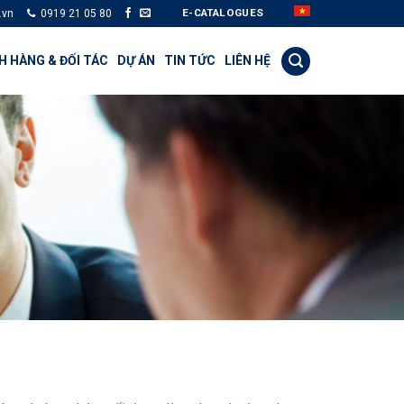
E-CATALOGUES
.vn
0919 21 05 80
 HÀNG & ĐỐI TÁC
DỰ ÁN
TIN TỨC
LIÊN HỆ