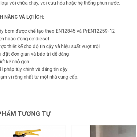
 loại vòi chữa cháy, vòi cứu hỏa hoặc hệ thống phun nước.
H NĂNG VÀ LỢI ÍCH:
áy bơm được chế tạo theo EN12845 và PrEN12259-12
iện hoặc động cơ diesel
ợc thiết kế cho độ tin cậy và hiệu suất vượt trội
ài đặt đơn giản và bảo trì dễ dàng
hiết kế nhỏ gọn
ải pháp tùy chỉnh và đáng tin cậy
hạm vi rộng nhất từ một nhà cung cấp.
PHẨM TƯƠNG TỰ