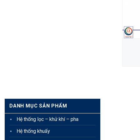
IỆT DẠNG
VAN BI ĐẶC BIỆT CHO NƯỚC
DT
EFFEBI
XEM CHI TIẾT
DANH MỤC SẢN PHẨM
Hệ thống lọc – khử khí – pha
Hệ thống khuấy