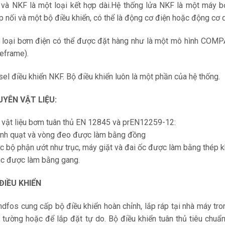
 và NKF là một loại kết hợp dài.Hệ thống lửa NKF là một máy
p nối và một bộ điều khiển, có thể là động cơ điện hoặc động cơ 
 loại bơm điện có thể được đặt hàng như là một mô hình COMP
eframe).
sel điều khiển NKF. Bộ điều khiển luôn là một phần của hệ thống.
YÊN VẬT LIỆU:
 vật liệu bơm tuân thủ EN 12845 và prEN12259-12:
ánh quạt và vòng đeo được làm bằng đồng
ác bộ phận ướt như trục, máy giặt và đai ốc được làm bằng thép 
úc được làm bằng gang.
ĐIỀU KHIỂN
ndfos cung cấp bộ điều khiển hoàn chỉnh, lắp ráp tại nhà máy tro
n tường hoặc để lắp đặt tự do. Bộ điều khiển tuân thủ tiêu ch