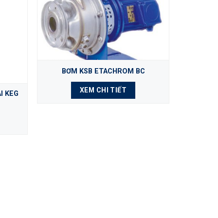
BƠM KSB ETACHROM BC
CHẾ TẠO
XEM CHI TIẾT
I KEG