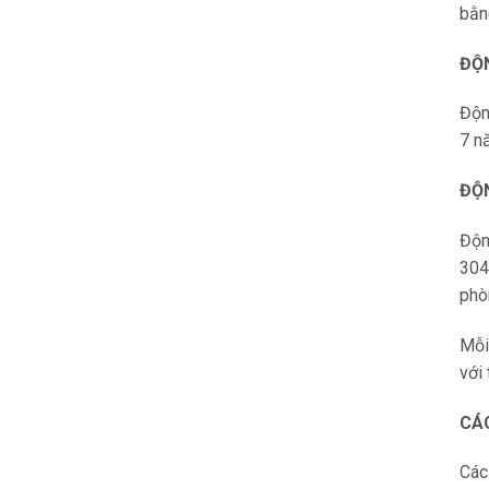
bằn
ĐỘ
Độn
7 n
ĐỘ
Độn
304
phò
Mỗi
với
CÁ
Các