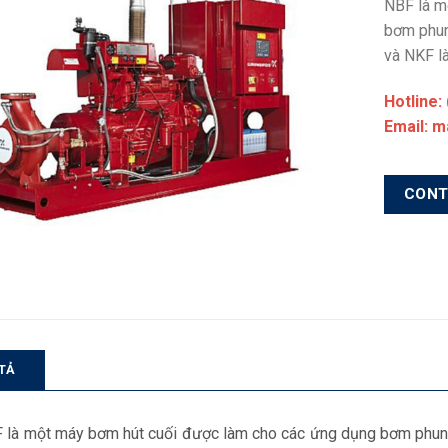
NBF là m
bơm phun
và NKF là
Hotline:
Email: 
CON
TẢ
 là một máy bơm hút cuối được làm cho các ứng dụng bơm phun n