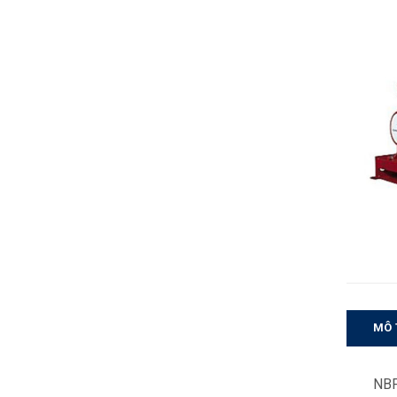
MÔ 
NBF