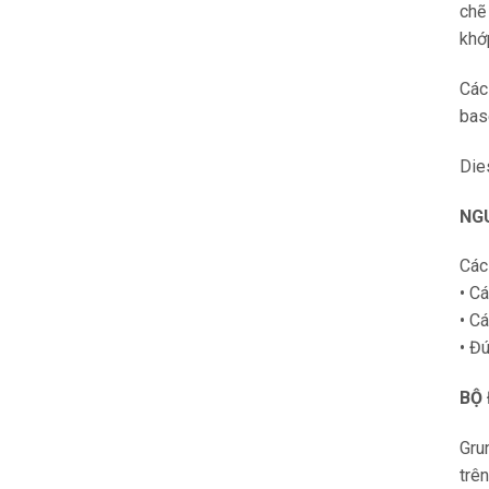
chẽ
khớ
Các
bas
Die
NGU
Các
• C
• C
• Đ
BỘ 
Gru
trê