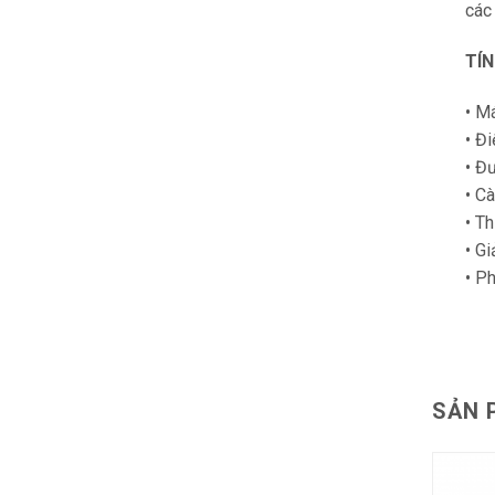
các
TÍN
• M
• Đ
• Đư
• C
• T
• Gi
• P
SẢN 