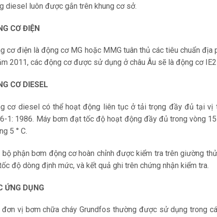
g diesel luôn được gắn trên khung cơ sở.
NG CƠ ĐIỆN
g cơ điện là động cơ MG hoặc MMG tuân thủ các tiêu chuẩn địa 
ăm 2011, các động cơ được sử dụng ở châu Âu sẽ là động cơ IE2
NG CƠ DIESEL
g cơ diesel có thể hoạt động liên tục ở tải trọng đầy đủ tại vị
6-1: 1986. Máy bơm đạt tốc độ hoạt động đầy đủ trong vòng 15 
ng 5 ° C.
 bộ phận bơm động cơ hoàn chỉnh được kiểm tra trên giường thử 
 tốc độ dòng định mức, và kết quả ghi trên chứng nhận kiểm tra.
C ỨNG DỤNG
 đơn vị bơm chữa cháy Grundfos thường được sử dụng trong c