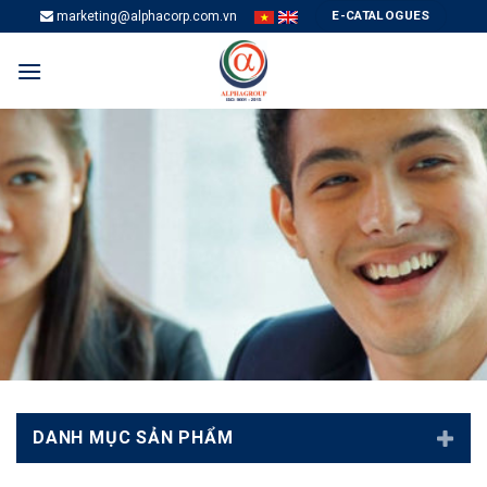
Skip
E-CATALOGUES
marketing@alphacorp.com.vn
to
content
DANH MỤC SẢN PHẨM