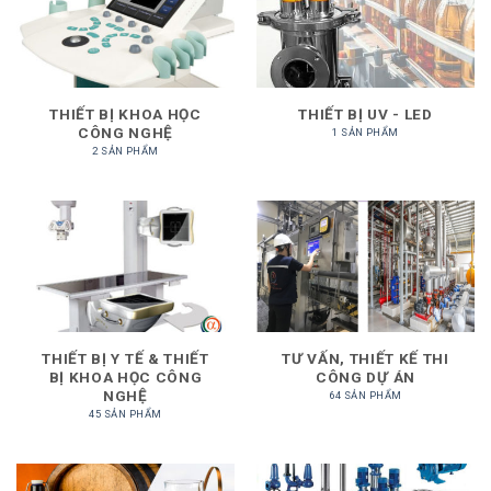
THIẾT BỊ KHOA HỌC
THIẾT BỊ UV - LED
CÔNG NGHỆ
1 SẢN PHẨM
2 SẢN PHẨM
THIẾT BỊ Y TẾ & THIẾT
TƯ VẤN, THIẾT KẾ THI
BỊ KHOA HỌC CÔNG
CÔNG DỰ ÁN
NGHỆ
64 SẢN PHẨM
45 SẢN PHẨM