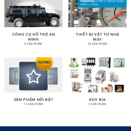
CÔNG CỤ HỖ TRỢ AN
THIẾT BỊ VẬT TƯ NHÀ
NINH
MÁY
8 SẢN PHẨM
26 SẢN PHẨM
SẢN PHẨM NỔI BẬT
KEG BIA
12 SẢN PHẨM
2 SẢN PHẨM