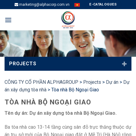
Skip
E-CATALOGUES
marketing@alphacorp.com.vn
to
content
PROJECTS
CÔNG TY CỔ PHẦN ALPHAGROUP
>
Projects
>
Dự án
>
Dự
án xây dựng tòa nhà
>
Tòa nhà Bộ Ngoại Giao
TÒA NHÀ BỘ NGOẠI GIAO
Tên dự án: Dự án xây dựng tòa nhà Bộ Ngoại Giao.
Ba tòa nhà cao 13-14 tầng cùng sân đỗ trực thăng thuộc dự
án trụ sở mới của Bộ Ngoại giao đặt ở Mễ Trì (Hà Nội) rộng