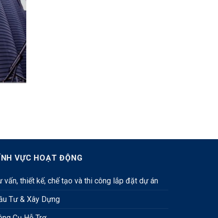
ĨNH VỰC HOẠT ĐỘNG
 vấn, thiết kế, chế tạo và thi công lắp đặt dự án
ầu Tư & Xây Dựng
ông Cụ Hỗ Trợ