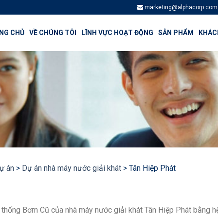
marketing@alphacorp.com
NG CHỦ
VỀ CHÚNG TÔI
LĨNH VỰC HOẠT ĐỘNG
SẢN PHẨM
KHÁCH
ự án
>
Dự án nhà máy nước giải khát
>
Tân Hiệp Phát
ệ thống Bơm Cũ của nhà máy nước giải khát Tân Hiệp Phát bằng h