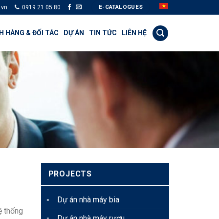
E-CATALOGUES
.vn
0919 21 05 80
 HÀNG & ĐỐI TÁC
DỰ ÁN
TIN TỨC
LIÊN HỆ
PROJECTS
Dự án nhà máy bia
ệ thống
Dự án nhà máy rượu