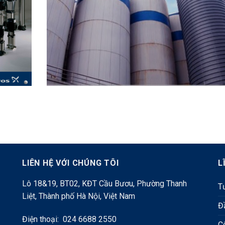
LIÊN HỆ VỚI CHÚNG TÔI
L
Lô 18&19, BT02, KĐT Cầu Bươu, Phường Thanh
Tư
Liệt, Thành phố Hà Nội, Việt Nam
Đ
Điện thoại: 024 6688 2550
C