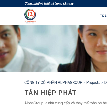
Skip
Công nghệ và thiết bị trong tầm tay
to
content
TRA
CÔNG TY CỔ PHẦN ALPHAGROUP
>
Projects
>
D
TÂN HIỆP PHÁT
AlphaGroup là nhà cung cấp và thay thế toàn bộ h