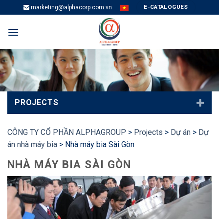
Skip
E-CATALOGUES
marketing@alphacorp.com.vn
to
content
PROJECTS
CÔNG TY CỔ PHẦN ALPHAGROUP
>
Projects
>
Dự án
>
Dự
án nhà máy bia
>
Nhà máy bia Sài Gòn
NHÀ MÁY BIA SÀI GÒN