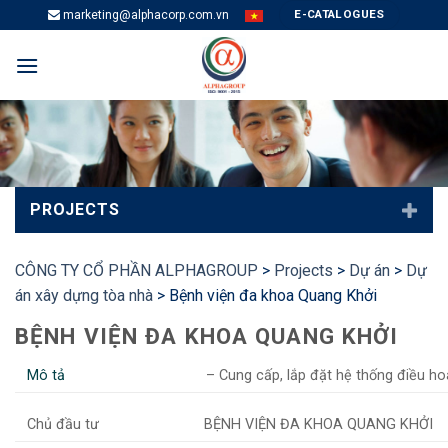
Skip
E-CATALOGUES
marketing@alphacorp.com.vn
to
content
PROJECTS
CÔNG TY CỔ PHẦN ALPHAGROUP
>
Projects
>
Dự án
>
Dự
án xây dựng tòa nhà
>
Bệnh viện đa khoa Quang Khởi
BỆNH VIỆN ĐA KHOA QUANG KHỞI
Mô tả
– Cung cấp, lắp đặt hệ thống điều ho
Chủ đầu tư
BỆNH VIỆN ĐA KHOA QUANG KHỞI