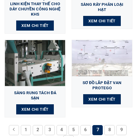
LINH KIỆN THAY THẾ CHO
SÀNG RÂY PHÂN LOẠI
DÂY CHUYỀN CÔNG NGHỆ
HẠT
KHS
XEM CHI TIẾT
XEM CHI TIẾT
SƠ ĐỒ LẮP ĐẶT VAN
PROTEGO
SÀNG RUNG TÁCH ĐÁ
SẠN
XEM CHI TIẾT
XEM CHI TIẾT
1
2
3
4
5
6
7
8
9