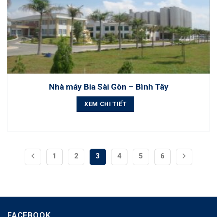
Nhà máy Bia Sài Gòn – Bình Tây
XEM CHI TIẾT
1
2
3
4
5
6
FACEBOOK