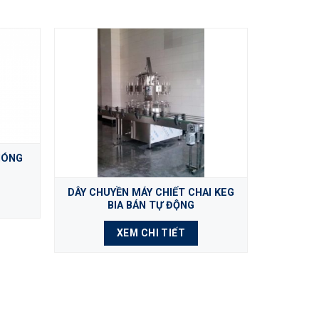
NÓNG
HỆ THỐN
DÂY CHUYỀN MÁY CHIẾT CHAI KEG
BIA BÁN TỰ ĐỘNG
XEM CHI TIẾT