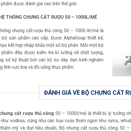
 phẩm được đánh giá cao trên thế giới:
HỆ THỐNG CHƯNG CẤT RƯỢU 50 – 1000L/MẺ
thống chưng cất rượu thủ công 50 – 1000 lít/mẻ là
 bộ sản phẩm cao cấp. Được AlphaGoup thiết kế,
 tạo kết hợp nhập khẩu một số bộ phận. Mỗi một bộ
 phẩm đều được kiểm tra kĩ lưỡng về chất lượng,
ng số kỹ thuật bởi các kỹ sư dày dạn kinh nghiệm
ng lĩnh vực bia và đồ uống thực phẩm.
ĐÁNH GIÁ VỀ BỘ CHƯNG CẤT 
chưng cất rượu thủ công
50 – 1000l/mẻ là thiết bị lý tưởng 
 như vodkas, cũng như các loại rượu thơm ngon như rums, whisk
 thẩm mỹ và đạt tiêu chuẩn, Bộ chưng cất rượu thủ công 50 –