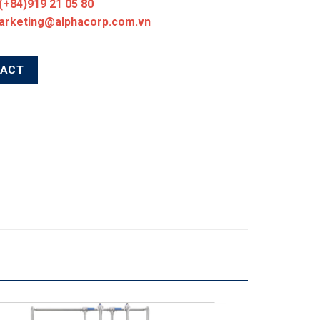
 (+84)919 21 05 80
marketing@alphacorp.com.vn
TACT