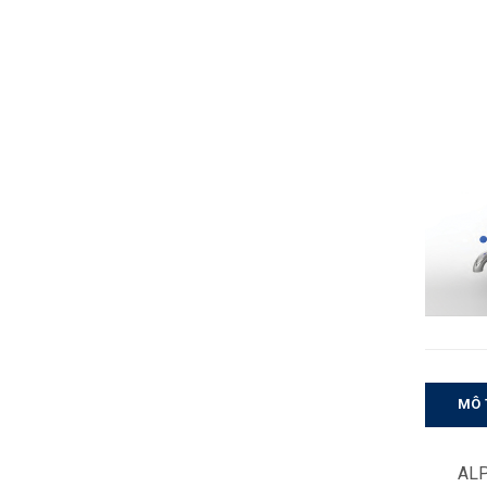
MÔ 
ALP