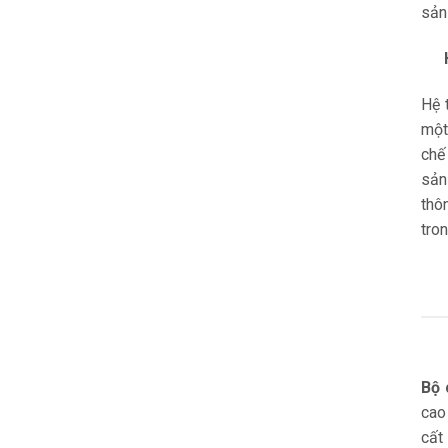
sản
Hệ 
một
chế
sản
thô
tro
Bộ 
cao
cất