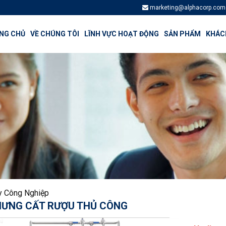
marketing@alphacorp.com
NG CHỦ
VỀ CHÚNG TÔI
LĨNH VỰC HOẠT ĐỘNG
SẢN PHẨM
KHÁCH
 Công Nghiệp
HƯNG CẤT RƯỢU THỦ CÔNG