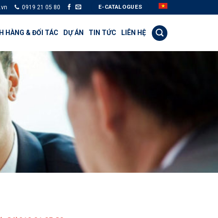
E-CATALOGUES
.vn
0919 21 05 80
 HÀNG & ĐỐI TÁC
DỰ ÁN
TIN TỨC
LIÊN HỆ