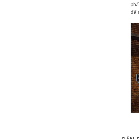
phẩ
để 