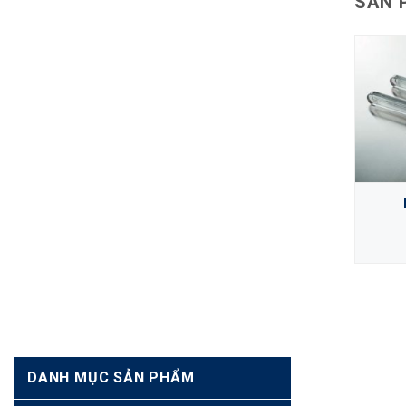
SẢN 
 TRONG 1
VAN ĐIỀU KHIỂN ĐIỆN EFFEBI
XEM CHI TIẾT
DANH MỤC SẢN PHẨM